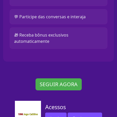
💬 Participe das conversas e interaja
🎁 Receba bônus exclusivos
automaticamente
SEGUIR AGORA
Acessos