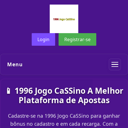
Login
Registrar-se
Menu
📱 1996 Jogo CaSSino A Melhor
Plataforma de Apostas
Cadastre-se na 1996 Jogo CaSSino para ganhar
bônus no cadastro e em cada recarga. Com a