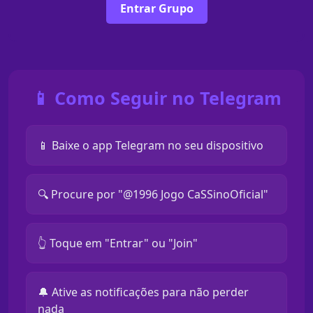
Entrar Grupo
📱 Como Seguir no Telegram
📱 Baixe o app Telegram no seu dispositivo
🔍 Procure por "@1996 Jogo CaSSinoOficial"
👆 Toque em "Entrar" ou "Join"
🔔 Ative as notificações para não perder
nada