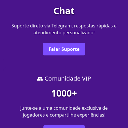
Chat
Suporte direto via Telegram, respostas rápidas e
atendimento personalizado!
Falar Suporte
👥 Comunidade VIP
1000+
Junte-se a uma comunidade exclusiva de
jogadores e compartilhe experiências!