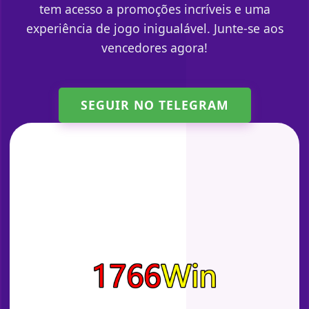
tem acesso a promoções incríveis e uma
experiência de jogo inigualável. Junte-se aos
vencedores agora!
SEGUIR NO TELEGRAM