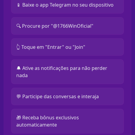
📱 Baixe o app Telegram no seu dispositivo
🔍 Procure por "@1766WinOficial"
👆 Toque em "Entrar" ou "Join"
🔔 Ative as notificações para não perder
nada
💬 Participe das conversas e interaja
🎁 Receba bônus exclusivos
automaticamente