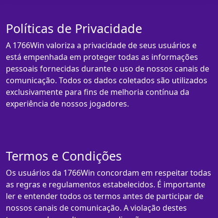
Políticas de Privacidade
A 1766Win valoriza a privacidade de seus usuários e
está empenhada em proteger todas as informações
pessoais fornecidas durante o uso de nossos canais de
comunicação. Todos os dados coletados são utilizados
exclusivamente para fins de melhoria contínua da
experiência de nossos jogadores.
Termos e Condições
Os usuários da 1766Win concordam em respeitar todas
as regras e regulamentos estabelecidos. É importante
ler e entender todos os termos antes de participar de
nossos canais de comunicação. A violação destes