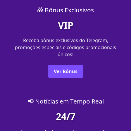
🎁 Bônus Exclusivos
VIP
Receba bônus exclusivos do Telegram,
promoções especiais e códigos promocionais
únicos!
Ver Bônus
📢 Notícias em Tempo Real
24/7