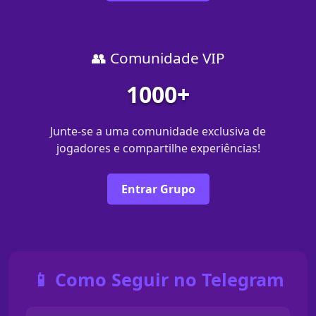
👥 Comunidade VIP
1000+
Junte-se a uma comunidade exclusiva de
jogadores e compartilhe experiências!
Entrar Grupo
📱 Como Seguir no Telegram