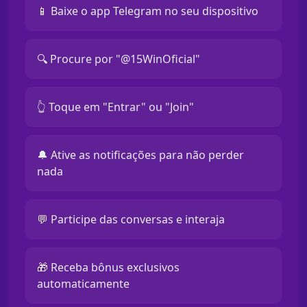
📱 Baixe o app Telegram no seu dispositivo
🔍 Procure por "@15WinOficial"
👆 Toque em "Entrar" ou "Join"
🔔 Ative as notificações para não perder
nada
💬 Participe das conversas e interaja
🎁 Receba bônus exclusivos
automaticamente