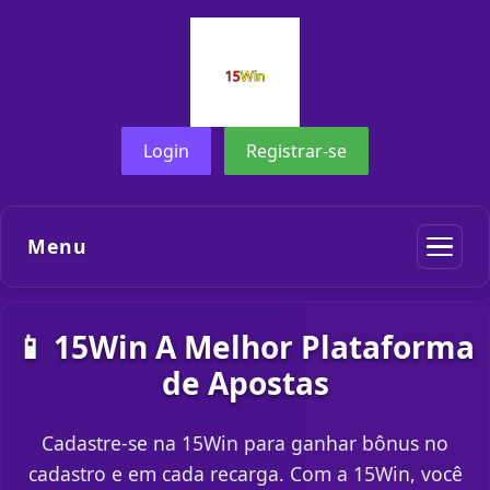
Login
Registrar-se
Menu
📱 15Win A Melhor Plataforma
de Apostas
Cadastre-se na 15Win para ganhar bônus no
cadastro e em cada recarga. Com a 15Win, você