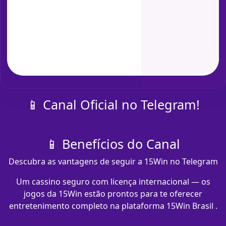
📱 Canal Oficial no Telegram!
📱 Benefícios do Canal
Descubra as vantagens de seguir a 15Win no Telegram
Um cassino seguro com licença internacional — os
jogos da 15Win estão prontos para te oferecer
entretenimento completo na plataforma 15Win Brasil .