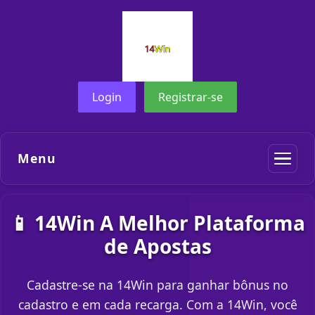
Login
Registrar-se
Menu
📱 14Win A Melhor Plataforma
de Apostas
Cadastre-se na 14Win para ganhar bônus no
cadastro e em cada recarga. Com a 14Win, você