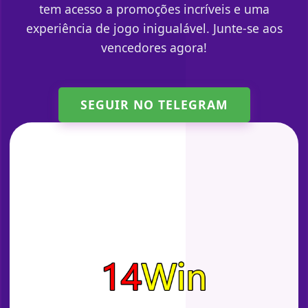
tem acesso a promoções incríveis e uma
experiência de jogo inigualável. Junte-se aos
vencedores agora!
SEGUIR NO TELEGRAM