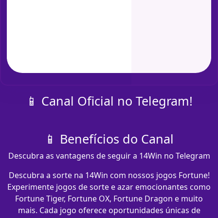
📱 Canal Oficial no Telegram!
📱 Benefícios do Canal
Descubra as vantagens de seguir a 14Win no Telegram
Descubra a sorte na 14Win com nossos jogos Fortune!
Experimente jogos de sorte e azar emocionantes como
Fortune Tiger, Fortune OX, Fortune Dragon e muito
mais. Cada jogo oferece oportunidades únicas de