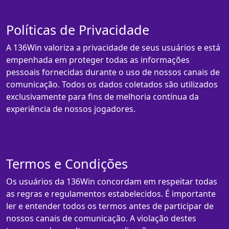
Políticas de Privacidade
A 136Win valoriza a privacidade de seus usuários e está
empenhada em proteger todas as informações
pessoais fornecidas durante o uso de nossos canais de
comunicação. Todos os dados coletados são utilizados
exclusivamente para fins de melhoria contínua da
experiência de nossos jogadores.
Termos e Condições
Os usuários da 136Win concordam em respeitar todas
as regras e regulamentos estabelecidos. É importante
ler e entender todos os termos antes de participar de
nossos canais de comunicação. A violação destes