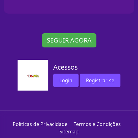
SEGUIR AGORA
Acessos
Login
Registrar-se
Políticas de Privacidade
Termos e Condições
Sitemap