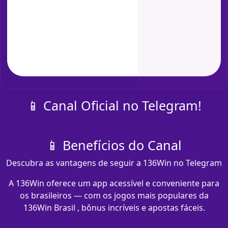
📱 Canal Oficial no Telegram!
📱 Benefícios do Canal
Descubra as vantagens de seguir a 136Win no Telegram
A 136Win oferece um app acessível e conveniente para
os brasileiros — com os jogos mais populares da
136Win Brasil , bônus incríveis e apostas fáceis.