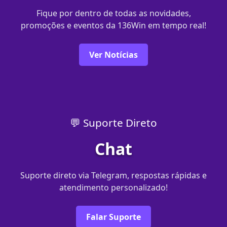
Fique por dentro de todas as novidades,
promoções e eventos da 136Win em tempo real!
Ver Notícias
💬 Suporte Direto
Chat
Suporte direto via Telegram, respostas rápidas e
atendimento personalizado!
Falar Suporte