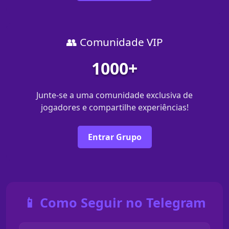
👥 Comunidade VIP
1000+
Junte-se a uma comunidade exclusiva de
jogadores e compartilhe experiências!
Entrar Grupo
📱 Como Seguir no Telegram