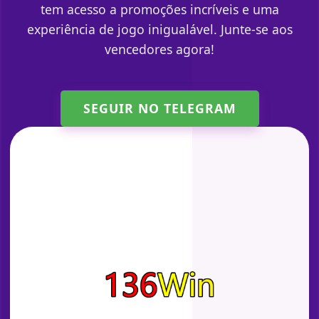
tem acesso a promoções incríveis e uma
experiência de jogo inigualável. Junte-se aos
vencedores agora!
SEGUIR NO TELEGRAM