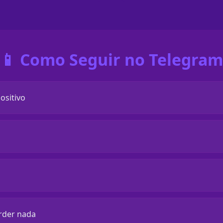
📱 Como Seguir no Telegram
ositivo
erder nada