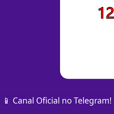
📱 Canal Oficial no Telegram!