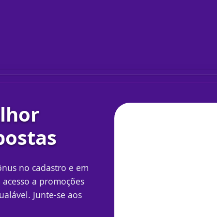
lhor
postas
ônus no cadastro e em
m acesso a promoções
ualável. Junte-se aos