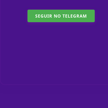
SEGUIR NO TELEGRAM