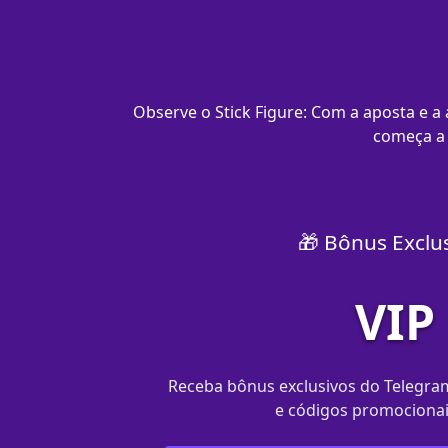
Observe o Stick Figure: Com a aposta e a 
começa a 
🎁 Bônus Exclu
VIP
Receba bônus exclusivos do Telegra
e códigos promocionai