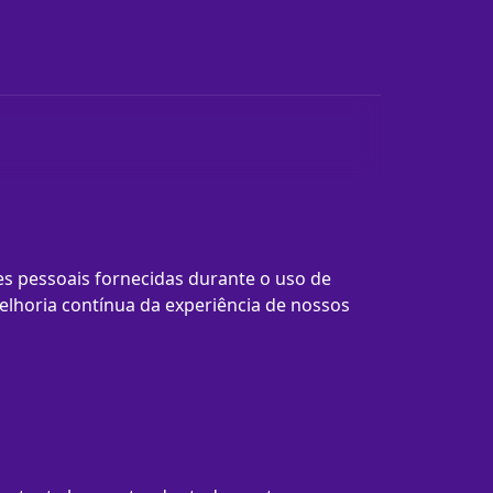
s pessoais fornecidas durante o uso de
elhoria contínua da experiência de nossos