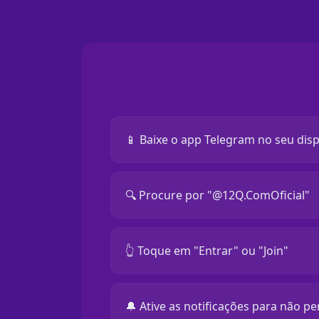
📱 Baixe o app Telegram no seu disp
🔍 Procure por "@12Q.ComOficial"
👆 Toque em "Entrar" ou "Join"
🔔 Ative as notificações para não p