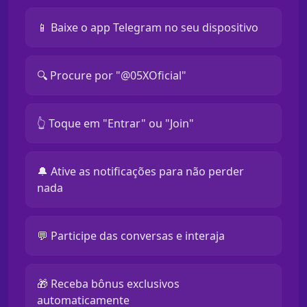
📱 Baixe o app Telegram no seu dispositivo
🔍 Procure por "@05XOficial"
👆 Toque em "Entrar" ou "Join"
🔔 Ative as notificações para não perder
nada
💬 Participe das conversas e interaja
🎁 Receba bônus exclusivos
automaticamente